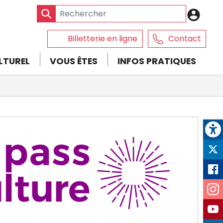
En-
tête
CCJP
Billetterie en ligne
Contact
-
-
LTUREL
VOUS ÊTES
INFOS PRATIQUES
Conn
En-
tête
-
Op
Communication
Ré
so