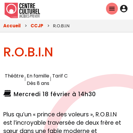
Aller
En-
au
tête
contenu
Accueil
CCJP
R.O.B.I.N
principal
-
Con
R.O.B.I.N
Théâtre
En famille
Tarif C
Dès 8 ans
Mercredi 18 février à 14h30
Plus qu’un « prince des voleurs », R.O.B.I.N
est l’incroyable traversée de deux frère et
sœur dans une fable moderne et