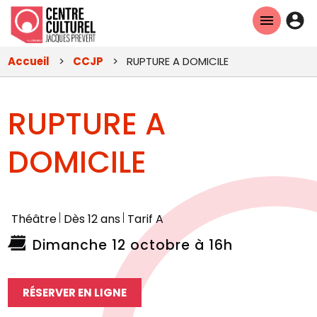
Aller
En-
au
tête
contenu
Accueil
CCJP
RUPTURE A DOMICILE
principal
-
Con
RUPTURE A
DOMICILE
Théâtre
Dès 12 ans
Tarif A
Dimanche 12 octobre à 16h
RÉSERVER EN LIGNE