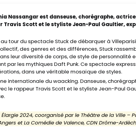
ia Nassangar est danseuse, chorégraphe, actrice, m
Travis Scott et le styliste Jean-Paul Gaultier, exp
au tour du spectacle Stuck de débarquer à Villeparis
llectif, des genres et des différences, Stuck rassemb
dans leur diversité de corps, de style de personnalité 
nt par les mythiques Daft Punk. Ce spectacle expressi
nérations, dans une véritable mosaïque de styles.
ne internationale du waacking. Danseuse, chorégraphe,
c le rappeur Travis Scott et le styliste Jean-Paul Gaul
e.
largie 2024, coorganisé par le Théâtre de la Ville – Par
- Angers et La Comédie de Valence, CDN Drôme-Ardèch