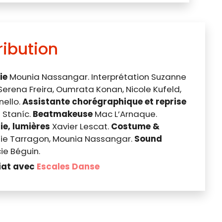
ribution
ie
Mounia Nassangar. Interprétation Suzanne
erena Freira, Oumrata Konan, Nicole Kufeld,
nello.
Assistante chorégraphique
et reprise
 Staníc.
Beatmakeuse
Mac L’Arnaque.
e, lumières
Xavier Lescat.
Costume &
die Tarragon, Mounia Nassangar.
Sound
ie Béguin.
iat avec
Escales Danse