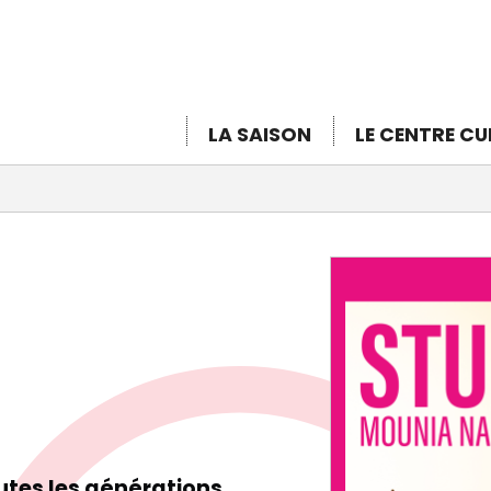
Aller
au
contenu
principal
LA SAISON
LE CENTRE CU
utes les générations.