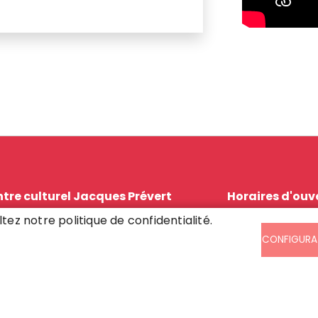
tre culturel Jacques Prévert
Horaires d'ouv
ce Pietrasanta
Mardi - Fermé
ltez notre politique de confidentialité.
70 Villeparisis
Mercredi - 10h
CONFIGURA
64 67 59 61
et 14h30/ 18h
Vendredi - 16h 
Samedi - 10h /