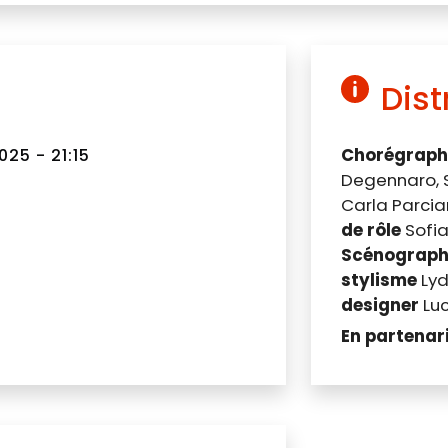
Dist
Chorégraph
25 - 21:15
Degennaro, S
Carla Parcia
de rôle
Sofia
Scénographi
stylisme
Ly
designer
Luc
En partenar