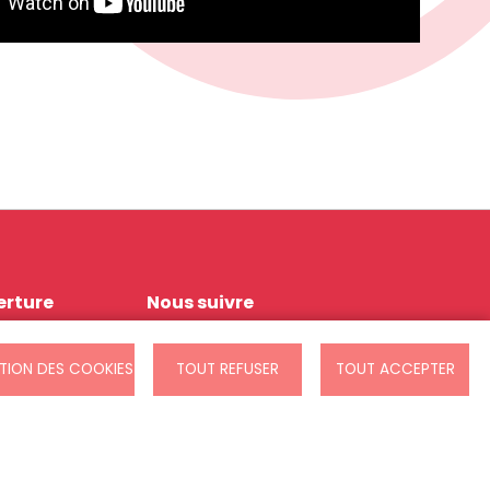
erture
Nous suivre
/12h30
TION DES COOKIES
TOUT REFUSER
TOUT ACCEPTER
/ 19h
 12h30