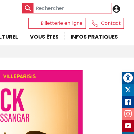
En-
tête
CCJP
Billetterie en ligne
Contact
-
-
LTUREL
VOUS ÊTES
INFOS PRATIQUES
Conn
En-
tête
-
Op
Communication
Ré
so