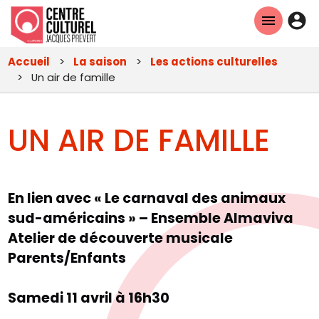
Aller
En-
au
tête
contenu
Accueil
La saison
Les actions culturelles
principal
-
Un air de famille
Con
UN AIR DE FAMILLE
En lien avec « Le carnaval des animaux
sud-américains » – Ensemble Almaviva
Atelier de découverte musicale
Parents/Enfants
Samedi 11 avril à 16h30