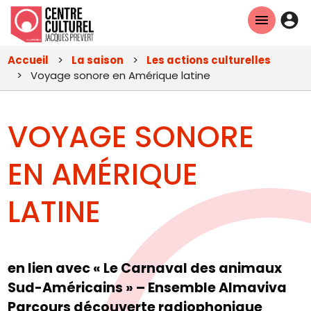
Aller
En-
au
tête
contenu
Accueil
La saison
Les actions culturelles
principal
-
Voyage sonore en Amérique latine
Con
VOYAGE SONORE
EN AMÉRIQUE
LATINE
en lien avec « Le Carnaval des animaux
Sud-Américains » – Ensemble Almaviva
Parcours découverte radiophonique