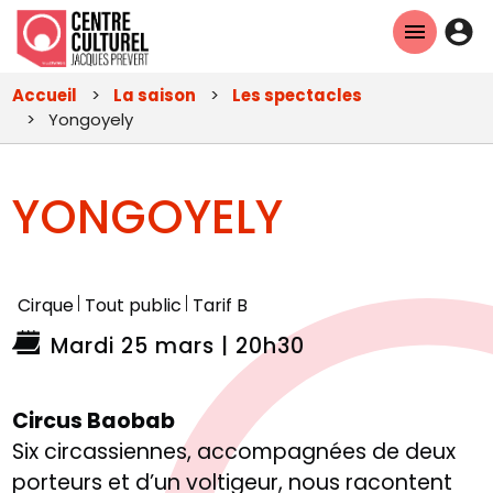
Aller
En-
au
tête
contenu
Accueil
La saison
Les spectacles
principal
-
Yongoyely
Con
YONGOYELY
Cirque
Tout public
Tarif B
Mardi 25 mars | 20h30
Circus Baobab
Six circassiennes, accompagnées de deux
porteurs et d’un voltigeur, nous racontent