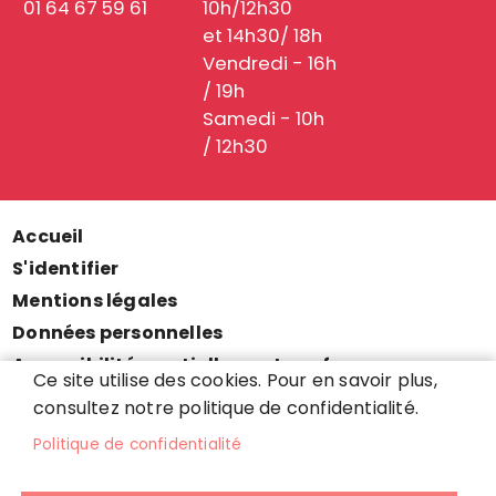
01 64 67 59 61
10h/12h30
et 14h30/ 18h
Vendredi - 16h
/ 19h
Samedi - 10h
/ 12h30
Accueil
Menu
S'identifier
Pied
Mentions légales
de
Données personnelles
page
Accessibilité : partiellement conforme
Ce site utilise des cookies. Pour en savoir plus,
Cookies
consultez notre politique de confidentialité.
Contact
Politique de confidentialité
Presse
Plan du site