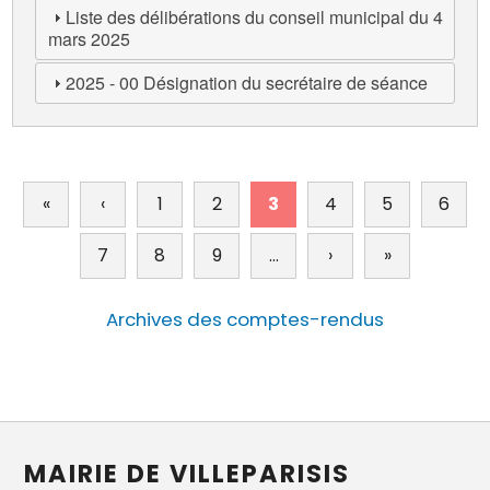
Liste des délibérations du conseil municipal du 4
mars 2025
2025 - 00 Désignation du secrétaire de séance
Pagination
«
Première
‹
Page
1
2
3
4
5
6
page
précédente
7
8
9
…
›
Page
»
Dernière
suivante
page
Archives des comptes-rendus
MAIRIE DE VILLEPARISIS