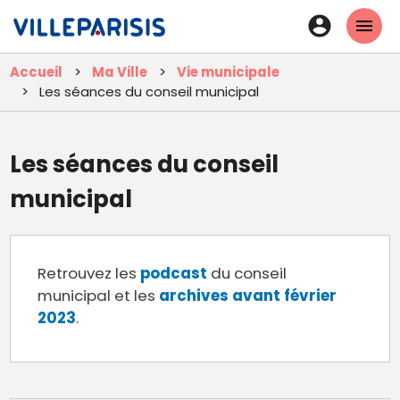
Aller
En-
au
tête
contenu
Accueil
Ma Ville
Vie municipale
principal
-
Les séances du conseil municipal
Connexi
Les séances du conseil
municipal
Retrouvez les
podcast
du conseil
municipal et les
archives avant février
2023
.