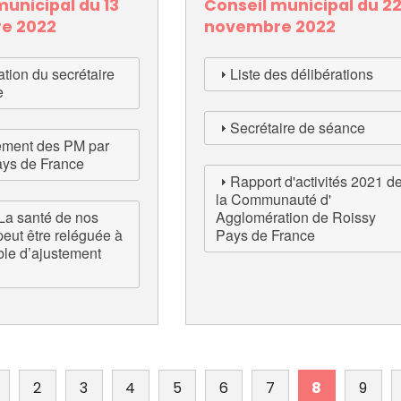
municipal du 13
Conseil municipal du 2
cipale et vidéo-protection
e 2022
novembre 2022
ompiers
Propreté
et cambriolage
Travaux
nt et fourrière
Assainissement
tion du secrétaire
Liste des délibérations
en ligne
e
lants et solidaires
Secrétaire de séance
ement des PM par
ys de France
Plan local d'urbanisme
Rapport d'activités 2021 d
Autorisations d'urbanisme
la Communauté d'
La santé de nos
Agglomération de Roissy
Fiscalité des enseignes
peut être reléguée à
Pays de France
ble d’ajustement
2
3
4
5
6
7
8
9