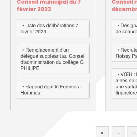
Conseil municipal du 7
Conseil 
Annuaire des entreprises
Police muni
Octobre rose
février 2023
décembr
Marché de la Ville
Sapeurs p
Game arena
Marchés publics
Vigilance 
Un Noël à Villeparisis
Entreprendre
Stationneme
Liste des délibérations 7
Désigna
Offres d'emploi locales
Préplainte 
février 2023
de séanc
Mécénat
Voisins vigi
Remplacement d'un
Recrut
délégué suppléant au Conseil
Roissy Pa
d'administration du collège G
PHILIPE
VŒU : 
aînés ne 
Rapport égalité Femmes -
une varia
Hommes
financière
Pagination
«
Première
‹
Page
…