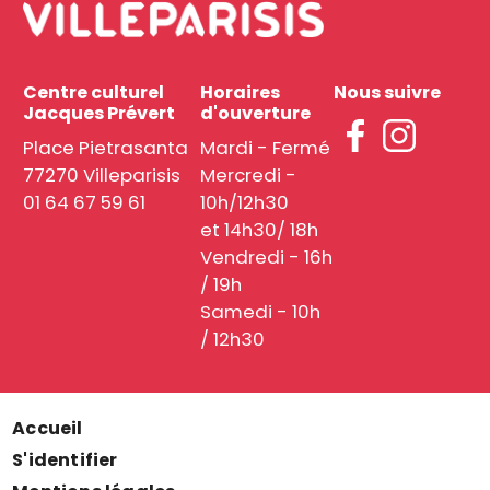
Centre culturel
Horaires
Nous suivre
Jacques Prévert
d'ouverture
Place Pietrasanta
Mardi - Fermé
77270 Villeparisis
Mercredi -
01 64 67 59 61
10h/12h30
et 14h30/ 18h
Vendredi - 16h
/ 19h
Samedi - 10h
/ 12h30
Accueil
Menu
S'identifier
Pied