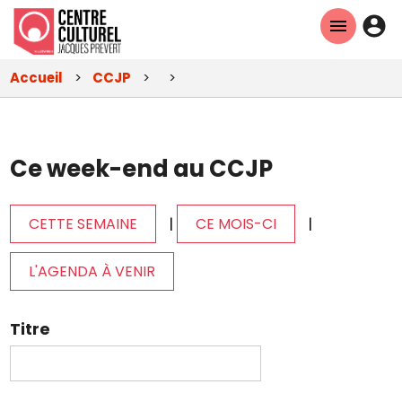
Aller
En-
au
tête
contenu
Accueil
CCJP
principal
-
Con
Ce week-end au CCJP
|
|
CETTE SEMAINE
CE MOIS-CI
L'AGENDA À VENIR
Titre