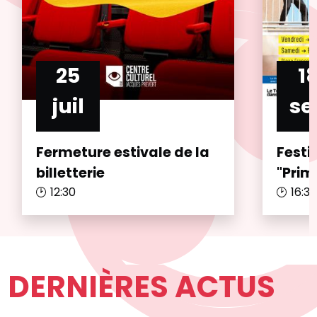
25
1
juil
se
Fermeture estivale de la
Festi
billetterie
"Prim
12:30
16:3
DERNIÈRES ACTUS